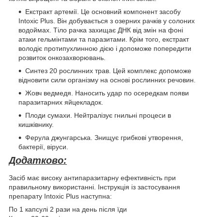
Екстракт артемії. Це основний компонент засобу
Intoxic Plus. Він добувається з озерних рачків у солоних
водоймах. Тіло рачка захищає ДНК від змін на фоні
атаки гельмінтами та паразитами. Крім того, екстракт
володіє протипухлинною дією і допоможе попередити
розвиток онкозахворювань.
Синтез 20 рослинних трав. Цей комплекс допоможе
відновити сили організму на основі рослинних речовин.
Жовч ведмедя. Наносить удар по осередкам появи
паразитарних яйцекладок.
Плоди сумахи. Нейтралізує гнильні процеси в
кишківнику.
Ферула джунгарська. Знищує грибкові утворення,
бактерії, віруси.
Додатково:
Засіб має високу антипаразитарну ефективність при
правильному використанні. Інструкція із застосування
препарату Intoxic Plus наступна:
По 1 капсулі 2 рази на день після їди