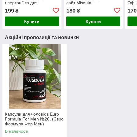
гіпертонії та для
сайт Мізоніл
Офіц
нормалізації тиску
199
180
170
₴
₴
(Гіпертенсіон Форте)
Купити
Купити
Акційні пропозиції та новинки
Капсули для чоловіків Euro
Formula For Men №20, (Євро
Формула Фор Мен)
В наявності