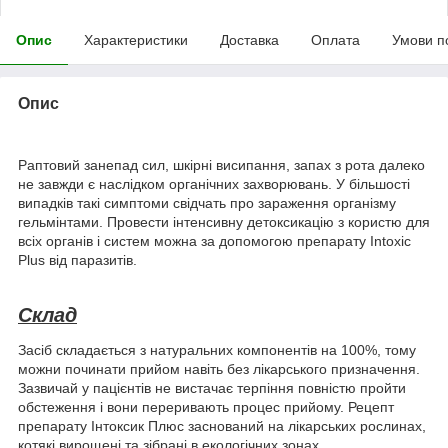
Опис
Характеристики
Доставка
Оплата
Умови п
Опис
Раптовий занепад сил, шкірні висипання, запах з рота далеко
не завжди є наслідком органічних захворювань. У більшості
випадків такі симптоми свідчать про зараження організму
гельмінтами. Провести інтенсивну детоксикацію з користю для
всіх органів і систем можна за допомогою препарату Intoxic
Plus від паразитів.
Склад
Засіб складається з натуральних компонентів на 100%, тому
можни починати прийом навіть без лікарського призначення.
Зазвичай у пацієнтів не вистачає терпіння повністю пройти
обстеження і вони переривають процес прийому. Рецепт
препарату Інтоксик Плюс заснований на лікарських рослинах,
котякі вирощені та зібрані в екологічних зонах.