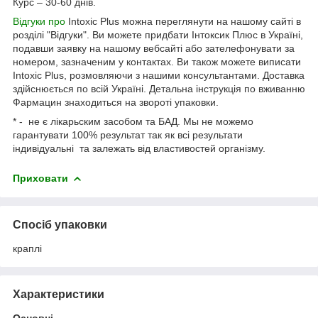
Курс – 30-60 днів.
Відгуки про
Intoxic Plus можна переглянути на нашому сайті в
розділі "Відгуки". Ви можете придбати Інтоксик Плюс в Україні,
подавши заявку на нашому вебсайті або зателефонувати за
номером, зазначеним у контактах. Ви також можете виписати
Intoxic Plus, розмовляючи з нашими консультантами. Доставка
здійснюється по всій Україні. Детальна інструкція по вживанню
Фармацин знаходиться на звороті упаковки.
* - не є лікарьским засобом та БАД. Мы не можемо
гарантувати 100% результат так як всі результати
індивідуальні та залежать від властивостей організму.
Приховати
Спосіб упаковки
краплі
Характеристики
Основні