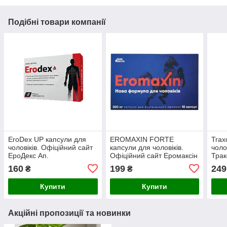
Подібні товари компанії
EroDex UP капсули для
EROMAXIN FORTE
Trax
чоловіків. Офіційний сайт
капсули для чоловіків.
чоло
ЕроДекс Ап.
Офіційний сайт Еромаксін
Трак
Форте
160
199
249
₴
₴
Купити
Купити
Акційні пропозиції та новинки