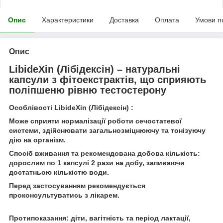
Опис
Характеристики
Доставка
Оплата
Умови п
Опис
LibideXin (Лібідексін) – натуральні
капсули з фітоекстрактів, що сприяють
поліпшеню рівню тестостерону
Особлівості LibideXin (Лібідексін) :
Може сприяти нормалізації роботи сечостатевої
системи, здійснювати загальнозміцнюючу та тонізуючу
дію на організм.
Спосіб вживання та рекомендована добова кількість:
дорослим по 1 капсулі 2 рази на добу, запиваючи
достатньою кількістю води.
Перед застосуванням рекомендується
проконсультуватись з лікарем.
Протипоказання: діти, вагітність та період лактації,