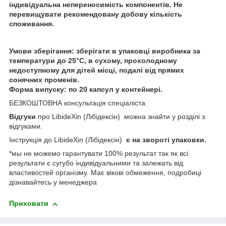
індивідуальна непереносимість компонентів. Не
перевищувати рекомендовану добову кількість
споживання.
Умови зберігання: зберігати в упаковці виробника за
температури до 25°С, в сухому, прохолодному
недоступному для дітей місці, подалі від прямих
сонячних променів.
Форма випуску: по 20 капсул у контейнері.
БЕЗКОШТОВНА консультація спеціаліста.
Відгуки
про LibideXin (Лібідексін)
можна знайти у розділі з
відгуками.
Інструкція до LibideXin (Лібідексін)
є на звороті упаковки.
*мы не можемо гарантувати 100% результат так як всі
результати є сугубо індивідуальними та залежать від
властивостей організму. Має вікові обмеження, подробиці
дізнавайтесь у менеджера
Приховати