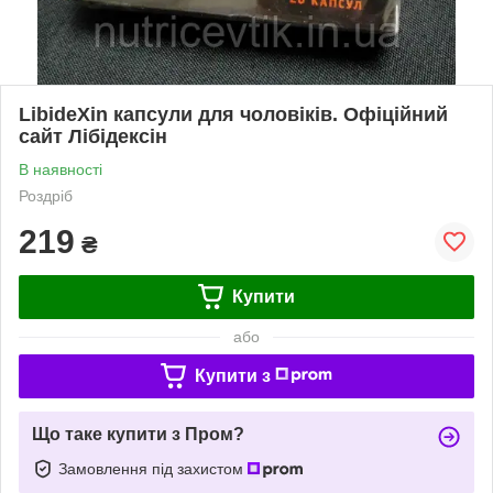
LibideXin капсули для чоловіків. Офіційний
сайт Лібідексін
В наявності
Роздріб
219
₴
Купити
або
Купити з
Що таке купити з Пром?
Замовлення під захистом