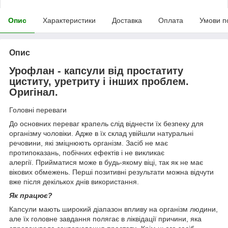
Опис
Характеристики
Доставка
Оплата
Умови п
Опис
Урофлан - капсули від простатиту
циститу, уретриту і інших проблем.
Оригінал.
Головні переваги
До основних переваг крапель слід віднести їх безпеку для
організму чоловіки. Адже в їх склад увійшли натуральні
речовини, які зміцнюють організм. Засіб не має
протипоказань, побічних ефектів і не викликає
алергії. Прийматися може в будь-якому віці, так як не має
вікових обмежень. Перші позитивні результати можна відчути
вже після декількох днів використання.
Як працює?
Капсули мають широкий діапазон впливу на організм людини,
але їх головне завдання полягає в ліквідації причини, яка