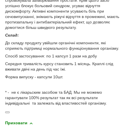
спровокувала захворювання простати. Крім цього засіб
успішно блокує больовий синдром, усуває відчуття
дискомфорту. Активні компоненти усувають біль при
сечовипусканні, знімають ріжучі відчуття в промежині, мають
протизапальну і антибактеріальний ефект, що дозволяє
домогтися більш швидкого результату.
Склад:
До складу продукту увійшли органічні компоненти, які
сприяють підтримці нормального функціонування організму.
Спосіб застосування: по 1 капсул 1 рази на добу
Середня тривалість курсу становить 1 місяць. Краплі слід
вживати двічі на день під час їжі.
Форма випуску - капсули 10шт.
* - не є лікарьским засобом та БАД. Мы не можемо
гарантувати 100% результат так як всі результати
індивідуальні та залежать від властивостей організму.
Приховати