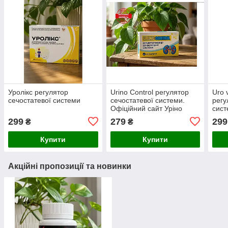
Уролікс регулятор
Urino Control регулятор
Uro v
сечостатевої системи
сечостатевої системи.
регу
Офіційний сайт Уріно
сист
Контрол
299
279
299
₴
₴
Купити
Купити
Акційні пропозиції та новинки