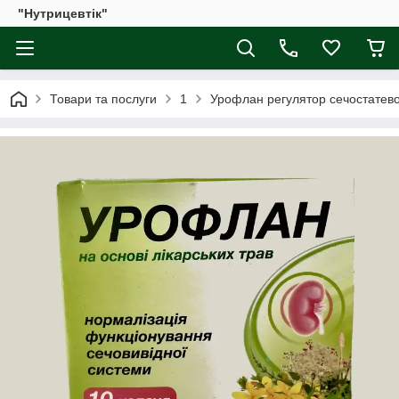
"Нутрицевтік"
Товари та послуги
1
Урофлан регулятор сечостатево