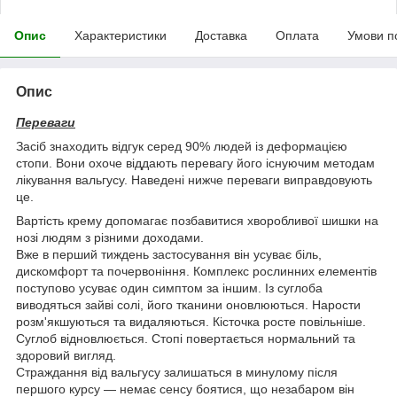
Опис
Характеристики
Доставка
Оплата
Умови п
Опис
Переваги
Засіб знаходить відгук серед 90% людей із деформацією
стопи. Вони охоче віддають перевагу його існуючим методам
лікування вальгусу. Наведені нижче переваги виправдовують
це.
Вартість крему допомагає позбавитися хворобливої шишки на
нозі людям з різними доходами.
Вже в перший тиждень застосування він усуває біль,
дискомфорт та почервоніння. Комплекс рослинних елементів
поступово усуває один симптом за іншим. Із суглоба
виводяться зайві солі, його тканини оновлюються. Нарости
розм'якшуються та видаляються. Кісточка росте повільніше.
Суглоб відновлюється. Стопі повертається нормальний та
здоровий вигляд.
Страждання від вальгусу залишаться в минулому після
першого курсу — немає сенсу боятися, що незабаром він