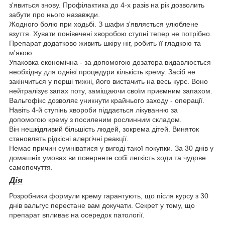
з'явиться знову. Профілактика до 4-х разів на рік дозволить
забути про нього назавжди.
Жодного болю при ходьбі. З шафи з'являється улюблене
взуття. Хувати понівечені хворобою ступні тепер не потрібно.
Препарат додатково живить шкіру ніг, робить її гладкою та
м'якою.
Упаковка економічна - за допомогою дозатора видавлюється
необхідну для однієї процедури кількість крему. Засіб не
закінчиться у перші тижні, його вистачить на весь курс. Воно
нейтралізує запах поту, заміщаючи своїм приємним запахом.
Вальгофікс дозволяє уникнути крайнього заходу - операції.
Навіть 4-й ступінь хвороби піддається лікуванню за
допомогою крему з посиленим рослинним складом.
Він нешкідливий більшість людей, зокрема дітей. Виняток
становлять рідкісні алергічні реакції.
Немає причин сумніватися у вигоді такої покупки. За 30 днів у
домашніх умовах ви повернете собі легкість ходи та чудове
самопочуття.
Дія
Розробники формули крему гарантують, що після курсу з 30
днів вальгус перестане вам докучати. Секрет у тому, що
препарат впливає на осередок патології.