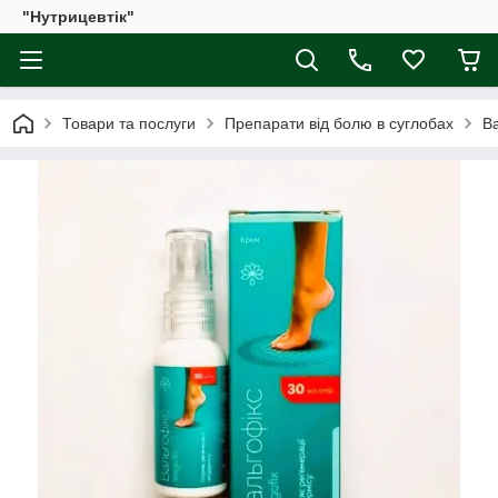
"Нутрицевтік"
Товари та послуги
Препарати від болю в суглобах
Ва