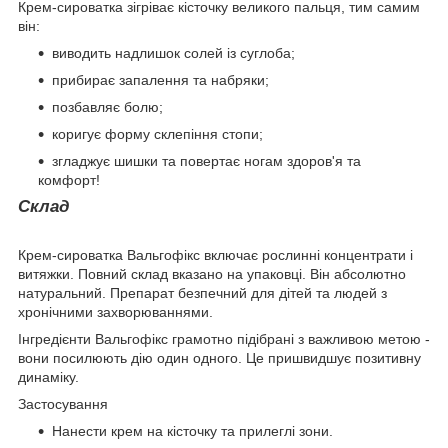
Крем-сироватка зігріває кісточку великого пальця, тим самим
він:
виводить надлишок солей із суглоба;
прибирає запалення та набряки;
позбавляє болю;
коригує форму склепіння стопи;
згладжує шишки та повертає ногам здоров'я та
комфорт!
Склад
Крем-сироватка Вальгофікс включає рослинні концентрати і
витяжки. Повний склад вказано на упаковці. Він абсолютно
натуральний. Препарат безпечний для дітей та людей з
хронічними захворюваннями.
Інгредієнти Вальгофікс грамотно підібрані з важливою метою -
вони посилюють дію один одного. Це пришвидшує позитивну
динаміку.
Застосування
Нанести крем на кісточку та прилеглі зони.