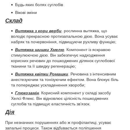
Будь-яких болях суглобів
Вікові зміни
Склад
Витяжка з кори верби
. рослинна вытяжка, що
володіє прекрасною протизапальною дією. Вона усуває
набряк та почервоніння, підвищуючи рухливу функцію;
Витяжка шишки Хмелю
. Компонент із яскравою
стимулюючою дією. Він забезпечує надходження
корисних речовин до пошкоджених ділянок суглобової
тканини та її швидку регенерацію;
Витяжка квітки Ромашки
. Речовина з інтенсивним
анестезуючим та тонізуючим ефектом. Вона блокує біль
та попереджає ускладенення хвороби;
Глюкозамін
. Корисний компонент у складі засобу
Хелсі Флекс. Він відновлює цілісність пошкоджених
суглобів та підвищує еластичність зв’язок.
Дія
При незначних порушеннях або ж профілактиці, усуває
запальні процеси. Також відбувається поліпшення