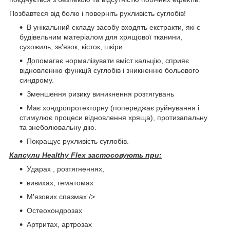
Позбавтеся від болю і поверніть рухливість суглобів!
В унікальний складу засобу входять екстракти, які є
будівельним матеріалом для хрящової тканини,
сухожиль, зв'язок, кісток, шкіри.
Допомагає нормалізувати вміст кальцію, сприяє
відновленню функцій суглобів і зникненню больового
синдрому.
Зменшення ризику виникнення розтягувань
Має хондропротекторну (попереджає руйнування і
стимулює процеси відновлення хряща), протизапальну
та знеболювальну дію.
Покращує рухливість суглобів.
Капсули Healthy Flex
застосовують при:
Ударах , розтягненнях,
вивихах, гематомах
М'язових спазмах />
Остеохондрозах
Артритах, артрозах