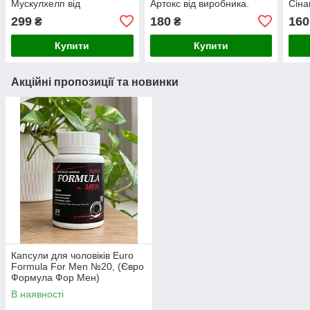
Мускулхелп від
Артокс від виробника.
Сіна
виробника. Офіційний
Офіційний сайт.
Офіц
299
180
160
₴
₴
сайт.
Купити
Купити
Акційні пропозиції та новинки
Капсули для чоловіків Euro
Formula For Men №20, (Євро
Формула Фор Мен)
В наявності