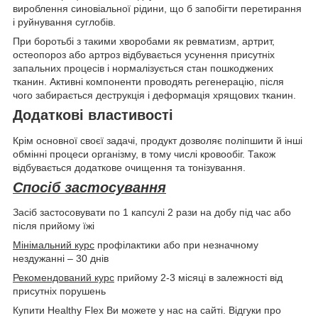
вироблення синовіальної рідини, що б запобігти перетирання
і руйнування суглобів.
При боротьбі з такими хворобами як ревматизм, артрит,
остеопороз або артроз відбувається усунення присутніх
запальних процесів і нормалізується стан пошкоджених
тканин. Активні компоненти проводять регенерацію, після
чого забирається деструкція і деформація хрящових тканин.
Додаткові властивості
Крім основної своєї задачі, продукт дозволяє поліпшити й інші
обмінні процеси організму, в тому числі кровообіг. Також
відбувається додаткове очищення та тонізування.
Спосіб застосування
Засіб застосовувати по 1 капсулі 2 рази на добу під час або
після прийому їжі
Мінімальний курс
профілактики або при незначному
нездужанні – 30 днів
Рекомендований курс
прийому 2-3 місяці в залежності від
присутніх порушень
Купити Healthy Flex Ви можете у нас на сайті. Відгуки про