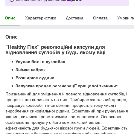
Опис
Характеристики
Доставка
Оплата
Умови п
Опис
"Healthy Flex" революційні капсули для
відновлення суглобів у будь-якому віці
Усуває болі в суглобах
Знімає набряк
Розширює судини
Запускає процес регенерації хрящової тканини*
Призначений для зміцнення й повного відновлення суглобів, і
процесів, що впливають на них. Прибирає запальний процес,
покращує кровообіг і інші обмінні процеси, в тому числі і
вироблення синовіальної рідини. Ефективний при руйнування
тканин, викликані ревматизмом і остеопорозом. Основною
особливістю продукту є його комплексний вплив і
ефективність для будь-якої вікової групи людей. Ефективність
поєднується з безпекою та відсутністю побічних ефектів.