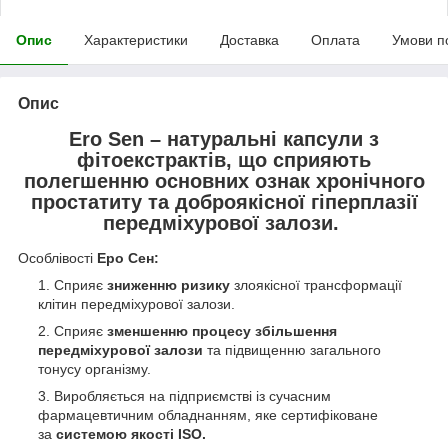
Опис
Характеристики
Доставка
Оплата
Умови п
Опис
Ero Sen – натуральні капсули з
фітоекстрактів, що сприяють
полегшенню основних ознак хронічного
простатиту та доброякісної гіперплазії
передміхурової залози.
Особлівості
Еро Сен:
Сприяє
зниженню ризику
злоякісної трансформації
клітин передміхурової залози.
Сприяє
зменшенню процесу збільшення
передміхурової залози
та підвищенню загального
тонусу організму.
Виробляється на підприємстві із сучасним
фармацевтичним обладнанням, яке сертифіковане
за
системою якості ISO.