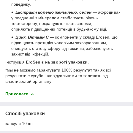
поведінку.
Екстракт кореню женьшеню, селен
— афродизіак
у поєднанні з мінералом стабілізують рівень
тестостерону, покращують якість сперми,
сприяють підвищенню потенції в будь-якому віці.
Цинк, Вітамін С
— компоненти у складі Erosen, що
підвищують протидію чоловічим захворюванням,
очищують статеву сферу від токсинів, забезпечують
захист від інфекцій.
Інструкція
EroSen є на звороті упаковки.
*мы не можемо гарантувати 100% результат так як всі
результати є сугубо індивідуальними та залежать від
властивостей організму
Приховати
Спосіб упаковки
капсули 10 шт