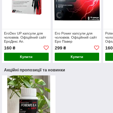
EroDex UP капсули для
Ero Power капсули для
Pote
чоловіків. Офіційний сайт
чоловіків. Офіційний сайт
чоло
ЕроДекс Ап.
Еро Павер
Офіц
160
299
160
₴
₴
Купити
Купити
Акційні пропозиції та новинки