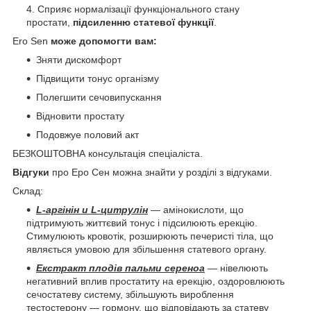
Сприяє нормалізації функціонального стану
простати,
підсиленню статевої функції
.
Ero Sen
може допомогти вам:
Зняти дискомфорт
Підвищити тонус органiзму
Полегшити сечовипускання
Відновити простату
Подовжуе половий акт
БЕЗКОШТОВНА консультація спеціаліста.
Відгуки
про Еро Сен можна знайти у розділі з відгуками.
Склад:
L-аргінін и L-цитрулін
— амінокислоти, що
підтримують життєвий тонус і підсилюють ерекцію.
Стимулюють кровотік, розширюють печеристі тіла, що
являється умовою для збільшення статевого органу.
Екстракт плодів пальми сереноа
— нівелюють
негативний вплив простатиту на ерекцію, оздоровлюють
сечостатеву систему, збільшують вироблення
тестостерону — гормону, що відповідають за статеву