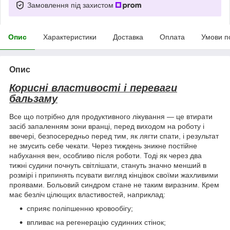
Замовлення під захистом
Опис
Характеристики
Доставка
Оплата
Умови п
Опис
Корисні властивості і переваги
бальзаму
Все що потрібно для продуктивного лікування — це втирати
засіб запаленням зони вранці, перед виходом на роботу і
ввечері, безпосередньо перед тим, як лягти спати, і результат
не змусить себе чекати. Через тиждень зникне постійне
набухання вен, особливо після роботи. Тоді як через два
тижні судини почнуть світлішати, стануть значно менший в
розмірі і припинять псувати вигляд кінцівок своїми жахливими
проявами. Больовий синдром стане не таким виразним. Крем
має безліч цілющих властивостей, наприклад:
сприяє поліпшенню кровообігу;
впливає на регенерацію судинних стінок;