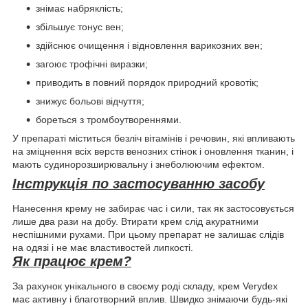
знімає набряклість;
збільшує тонус вен;
здійснює очищення і відновлення варикозних вен;
загоює трофічні виразки;
приводить в повний порядок природний кровотік;
знижує больові відчуття;
бореться з тромбоутвореннями.
У препараті міститься безліч вітамінів і речовин, які впливають
на зміцнення всіх верств венозних стінок і оновлення тканин, і
мають судинорозширювальну і знеболюючим ефектом.
Інструкція по застосуванню засобу
Нанесення крему не забирає час і сили, так як застосовується
лише два рази на добу. Втирати крем слід акуратними
неспішними рухами. При цьому препарат не залишає слідів
на одязі і не має властивостей липкості.
Як працює крем?
За рахунок унікального в своєму роді складу, крем Verydex
має активну і благотворний вплив. Швидко знімаючи будь-які