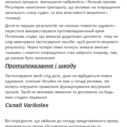
запальні процеси, зменшуючи набряклість і больові прояви.
Регулярне нанесення препарату, що впливає на покращення
загального стану судин, та має властивості зміцнення і
тонізації.
Досягти перших результатів, не означає повністю одужати і
перестати використовувати противоварикозный крем.
Початкова стадія, що вимагає додаткової допомоги, тому не
слід закінчувати застосування засоби, щоб досягти кінцевого
результату. Через чотири тижні почнуть зникати венозні
«шишки» і помітно покращитися стан шкірного покриву, там,
де раніше було запалення.
Протипоказання і шкоду
Застосовувати засіб слід доти, доки не відбудеться повне
одужання, оскільки Verydex не має у складі речовин, які
можуть порушити правильне функціонування внутрішніх
органів. Засіб не викликає звикання та допомагає на будь-
яких стадіях лікування.
Склад Varikolex
Всі інгредієнти, що увійшли до складу представленого крему,
відрізняються своєю абсолютною натуральністю та