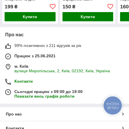
нормалізації тиску
(Хар
199
150
160
₴
₴
(Гіпертенсіон Форте)
Купити
Купити
Про нас
99% позитивних з 211 відгуків за рік
Працює з 25.06.2021
м. Київ
вулиця Миропільська, 2, Київ, 02192, Київ, Україна
Контакти
Сьогодні працює з 09:00 до 19:00
Показати весь графік роботи
КНОПКА
ЗВ'ЯЗКУ
Про нас
Контакти