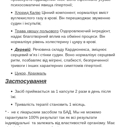
психосоматичні явища гіпертонії;
Хлорид Калію
Цінний компонент, нормалізує вміст
вуглекислого газу в крові. Він перешкоджає звуженню
судин і інсультів;
Трава хвощу польового
Оздоровлюючий інгредієнт,
надає благотворний вплив на обмінні процеси. Він
нормалізує рівень холестерину і цукру в крові.
Деревій
. Речовина складу Кардионекса, зміцнює
серцевий м'яз і стінки судин. Воно нормалізує серцевий
ритм, позбавляє від мігрені, слабкості, безпричинної
тривоги і інших характерних симптомів гіпертонії.
Цукор, Крахмаль
Застосування
Засіб приймається за 1 капсули 2 рази в день після
їжі.
Тривалість терапії становить 1 місяць.
* - не є лікарьским засобом та БАД. Мы не можемо
гарантувати 100% результат так як всі результати
індивідуальні та залежать від властивостей організму. Має