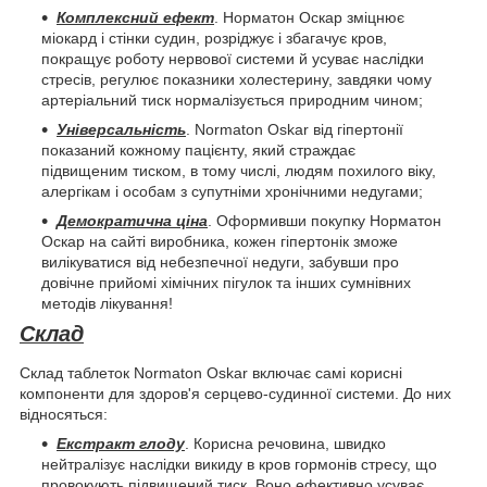
Комплексний ефект
. Норматон Оскар зміцнює
міокард і стінки судин, розріджує і збагачує кров,
покращує роботу нервової системи й усуває наслідки
стресів, регулює показники холестерину, завдяки чому
артеріальний тиск нормалізується природним чином;
Універсальність
. Normaton Oskar від гіпертонії
показаний кожному пацієнту, який страждає
підвищеним тиском, в тому числі, людям похилого віку,
алергікам і особам з супутніми хронічними недугами;
Демократична ціна
. Оформивши покупку Норматон
Оскар на сайті виробника, кожен гіпертонік зможе
вилікуватися від небезпечної недуги, забувши про
довічне прийомі хімічних пігулок та інших сумнівних
методів лікування!
Склад
Склад таблеток Normaton Oskar включає самі корисні
компоненти для здоров'я серцево-судинної системи. До них
відносяться:
Екстракт глоду
. Корисна речовина, швидко
нейтралізує наслідки викиду в кров гормонів стресу, що
провокують підвищений тиск. Воно ефективно усуває