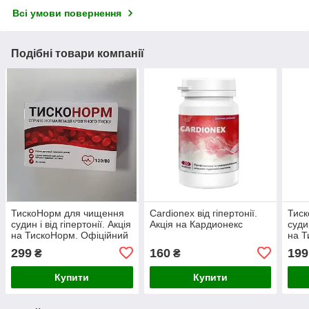
Всі умови повернення
Подібні товари компанії
ТискоНорм для чищення
Cardionex від гіпертонії.
Тиск
судин і від гіпертонії. Акція
Акція на Кардионекс
судин
на ТискоНорм. Офіційний
на Т
сайт
сайт
299
160
199
₴
₴
Купити
Купити