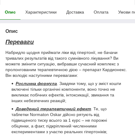
Опис
Характеристики
Доставка
Оплата
Умови п
Опис
Переваги
Набридло щодня приймати ліки від гіпертонії, не бачачи
тривалих результатів від такого сумнівного лікування? Ви
можете змінити ситуацію, вибравши сучасний комплекс з
пролонгованим терапевтичною дією – препарат Кардионекс.
Він володіє наступними перевагами:
Рослинна формула
. Завдяки тому, що у зміст кошти
включені тільки органічні компоненти, воно точно не
викликає побічних ефектів, інтоксикації, звикання та
інших небезпечних реакцій;
Доведений терапевтичний ефект
. Те, що
таблетки Normaton Oskar дійсно рятують від
підвищеного тиску всього за 1 курс – не порожні
обіцянки, а факт, підкріплений численними
експериментами з участю реальних гіпертоніків;