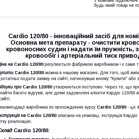
У компанії підключені
будь-який товар не п
Cardio 120/80 - інноваційний засіб для ном
Основна мета препарату - очистити крово
кровоносних судин і надати їм пружність, 
кровообіг і артеріальний тиск приво
іна на
Cardio 120/80
регулюється фабрикою виробником і є саме та
Купити
Cardio 120/80
можна в нашому магазині. Для того, щоб випи
остатньо подати заявку на сайті, натиснувши кнопку "Купити" або
ідгуки про
Cardio 120/80
утворюються поступово. Через те, що пре
найти багато відгуків, але деякі задоволені клієнти Кардіо 120/80
сайті.
екомендації виробника по прохожденню курсу
Cardio 120/80
- це 
нструкція на
Cardio 120/80
описана на упаковці. Інструкція Кардіо
ітку реалізацію.
Склад
Cardio 120/80
: