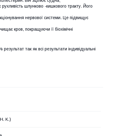
холестерин. Він зцілює судна;
 рухливість шлунково -кишкового тракту. Його
кціонування нервової системи. Це підвищує
чищає кров, покращуючи її біохімічні
 результат так як всі результати індивідуальні
H. K.)
а