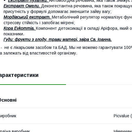
Екстракт пузатки.
Антомбоїдна речовина, яка також знижує 
Екстракт Омели.
Деконгестантна речовина, яка також покращує
присутність у формулі допомагає зменшити зайву вагу;
Мордівський екстракт.
Метаболічний регулятор нормалізує фун
стресову стійкість і запобігає мігрені;
Кора Evkommia.
Компонент детоксикації в складі Аріфора, який о
показники.
Гуди: фрукти з глоду, трави матері, звіра Св. Іоанна.
 - не є лікарьским засобом та БАД. Мы не можемо гарантувати 100%
а залежать від властивостей організму.
арактеристики
Основні
иробник
Picvalue (
раїна виробник
Німеччин