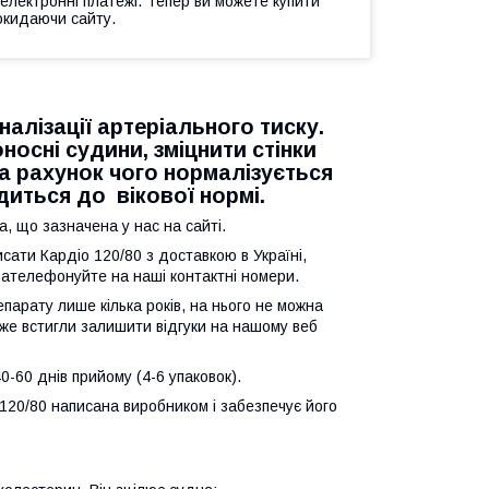
 електронні платежі. Тепер ви можете купити
окидаючи сайту.
іналізації артеріального тиску.
носні судини, зміцнити стінки
за рахунок чого нормалізується
диться до вікової нормі.
, що зазначена у нас на сайті.
сати Кардіо 120/80 з доставкою в Україні,
 зателефонуйте на наші контактні номери.
парату лише кілька років, на нього не можна
 вже встигли залишити відгуки на нашому веб
40-60 днів прийому (4-6 упаковок).
 120/80 написана виробником і забезпечує його