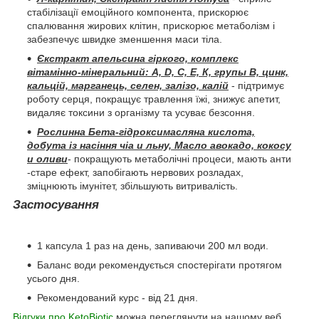
стабілізації емоційного компонента, прискорює
спалювання жирових клітин, прискорює метаболізм і
забезпечує швидке зменшення маси тіла.
Єкстракт апельсина гіркого, комплекс
вітамінно-мінеральний: А, D, С, Е, К, групы В, цинк,
кальцій, марганець, селен, залізо, калій
- підтримує
роботу серця, покращує травлення їжі, знижує апетит,
видаляє токсини з організму та усуває безсоння.
Рослинна Бета-гідроксимасляна кислота,
добута із насіння чіа и льну, Масло авокадо, кокосу
и оливи
- покращують метаболічні процеси, мають анти
-старе ефект, запобігають нервових розладах,
зміцнюють імунітет, збільшують витривалість.
Застосування
1 капсула 1 раз на день, запиваючи 200 мл води.
Баланс води рекомендується спостерігати протягом
усього дня.
Рекомендований курс - від 21 дня.
Відгуки про KetoBiotic
можна переглянути на нашому веб