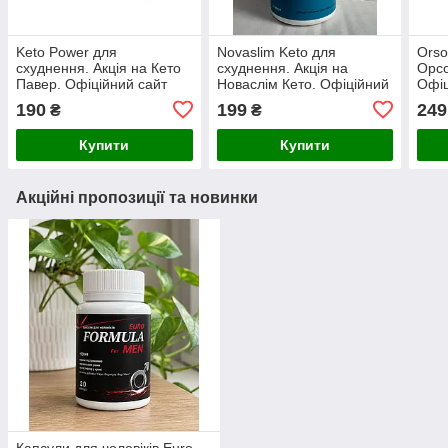
Keto Power для
Novaslim Keto для
Orso
схуднення. Акція на Кето
схуднення. Акція на
Орсо
Павер. Офіційний сайт
Новаслім Кето. Офіційний
Офіц
сайт
190
199
249
₴
₴
Купити
Купити
Акційні пропозиції та новинки
Капсули для чоловіків Euro