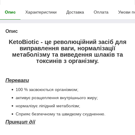
Опис
Характеристики
Доставка
Оплата
Умови п
Опис
KetoBiotic
- це революційний засіб для
виправлення ваги, нормалізації
метаболізму та виведення шлаків та
токсинів з організму.
Переваги
100 % засвоюється організмом;
активує розщеплення внутрішнього жиру;
нормалізує ліпідний метаболізм;
Сприяє безпечному та швидкому схудненню.
Принцип дії