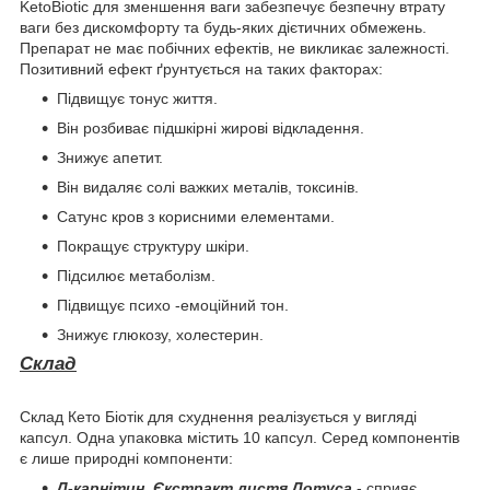
KetoBiotic для зменшення ваги забезпечує безпечну втрату
ваги без дискомфорту та будь-яких дієтичних обмежень.
Препарат не має побічних ефектів, не викликає залежності.
Позитивний ефект ґрунтується на таких факторах:
Підвищує тонус життя.
Він розбиває підшкірні жирові відкладення.
Знижує апетит.
Він видаляє солі важких металів, токсинів.
Сатунс кров з корисними елементами.
Покращує структуру шкіри.
Підсилює метаболізм.
Підвищує психо -емоційний тон.
Знижує глюкозу, холестерин.
Склад
Склад Кето Біотік для схуднення реалізується у вигляді
капсул. Одна упаковка містить 10 капсул. Серед компонентів
є лише природні компоненти:
Л-карнітин, Єкстракт листя Лотуса
- сприяє