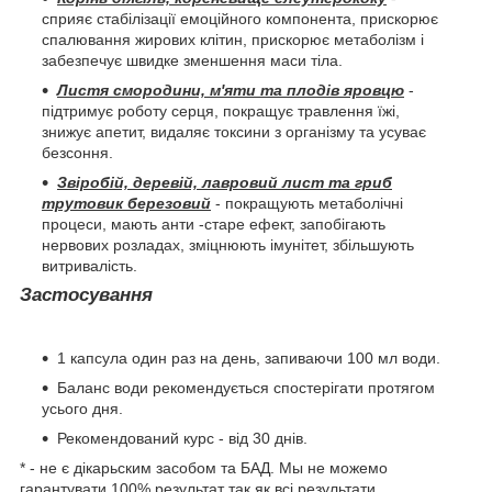
сприяє стабілізації емоційного компонента, прискорює
спалювання жирових клітин, прискорює метаболізм і
забезпечує швидке зменшення маси тіла.
Листя смородини, м'яти та плодів яровцю
-
підтримує роботу серця, покращує травлення їжі,
знижує апетит, видаляє токсини з організму та усуває
безсоння.
Звіробій, деревій, лавровий лист та гриб
трутовик березовий
- покращують метаболічні
процеси, мають анти -старе ефект, запобігають
нервових розладах, зміцнюють імунітет, збільшують
витривалість.
Застосування
1 капсула один раз на день, запиваючи 100 мл води.
Баланс води рекомендується спостерігати протягом
усього дня.
Рекомендований курс - від 30 днів.
* - не є дікарьским засобом та БАД. Мы не можемо
гарантувати 100% результат так як всі результати