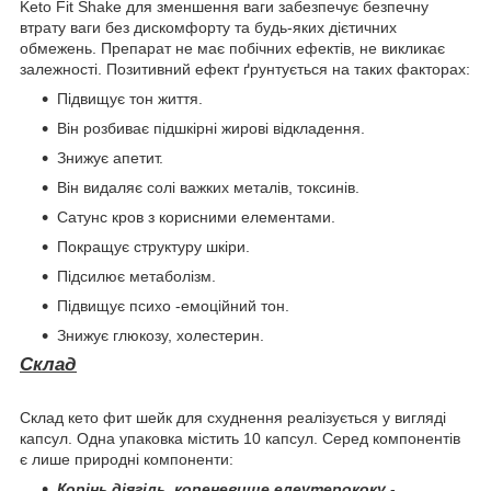
Keto Fit Shake для зменшення ваги забезпечує безпечну
втрату ваги без дискомфорту та будь-яких дієтичних
обмежень. Препарат не має побічних ефектів, не викликає
залежності. Позитивний ефект ґрунтується на таких факторах:
Підвищує тон життя.
Він розбиває підшкірні жирові відкладення.
Знижує апетит.
Він видаляє солі важких металів, токсинів.
Сатунс кров з корисними елементами.
Покращує структуру шкіри.
Підсилює метаболізм.
Підвищує психо -емоційний тон.
Знижує глюкозу, холестерин.
Склад
Склад кето фит шейк для схуднення реалізується у вигляді
капсул. Одна упаковка містить 10 капсул. Серед компонентів
є лише природні компоненти:
Корінь діягіль, кореневище елеутерококу
-