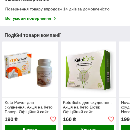
Повернення товару впродовж 14 днів за домовленістю
Всі умови повернення
Подібні товари компанії
Keto Power для
KetoBiotic для схуднення.
Nova
схуднення. Акція на Кето
Акція на Кето Біотік
схуд
Павер. Офіційний сайт
Офіційний сайт
Нова
сайт
190
160
199
₴
₴
Купити
Купити