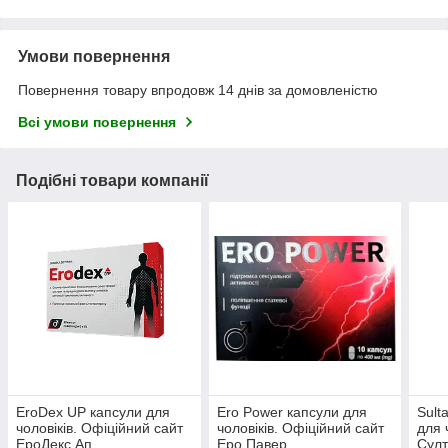
Умови повернення
Повернення товару впродовж 14 днів за домовленістю
Всі умови повернення
Подібні товари компанії
EroDex UP капсули для
Ero Power капсули для
Sult
чоловіків. Офіційний сайт
чоловіків. Офіційний сайт
для 
ЕроДекс Ап.
Еро Павер
Сул