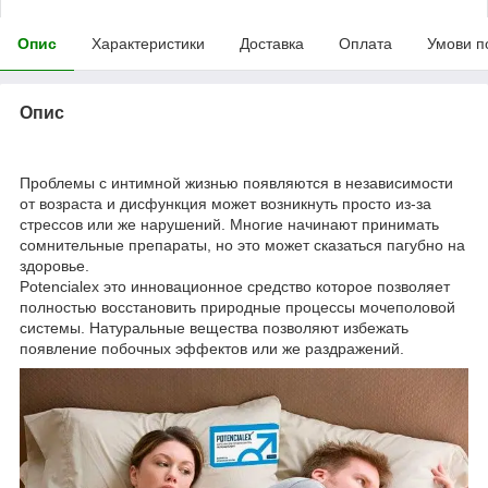
Опис
Характеристики
Доставка
Оплата
Умови п
Опис
Проблемы с интимной жизнью появляются в независимости
от возраста и дисфункция может возникнуть просто из-за
стрессов или же нарушений. Многие начинают принимать
сомнительные препараты, но это может сказаться пагубно на
здоровье.
Potencialex это инновационное средство которое позволяет
полностью восстановить природные процессы мочеполовой
системы. Натуральные вещества позволяют избежать
появление побочных эффектов или же раздражений.