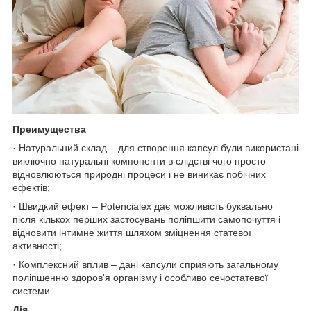
Преимущества
· Натуральний склад – для створення капсул були використані
виключно натуральні компоненти в слідстві чого просто
відновлюються природні процеси і не виникає побічних
ефектів;
· Швидкий ефект – Potencialex дає можливість буквально
після кількох перших застосувань поліпшити самопочуття і
відновити інтимне життя шляхом зміцнення статевої
активності;
· Комплексний вплив – дані капсули сприяють загальному
поліпшенню здоров'я організму і особливо сечостатевої
системи.
Дія