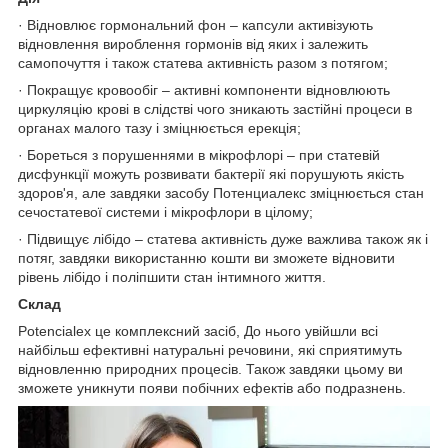
· Відновлює гормональний фон – капсули активізують
відновлення вироблення гормонів від яких і залежить
самопочуття і також статева активність разом з потягом;
· Покращує кровообіг – активні компоненти відновлюють
циркуляцію крові в слідстві чого зникають застійні процеси в
органах малого тазу і зміцнюється ерекція;
· Бореться з порушеннями в мікрофлорі – при статевій
дисфункції можуть розвивати бактерії які порушують якість
здоров'я, але завдяки засобу Потенциалекс зміцнюється стан
сечостатевої системи і мікрофлори в цілому;
· Підвищує лібідо – статева активність дуже важлива також як і
потяг, завдяки використанню кошти ви зможете відновити
рівень лібідо і поліпшити стан інтимного життя.
Склад
Potencialex це комплексний засіб, До нього увійшли всі
найбільш ефективні натуральні речовини, які сприятимуть
відновленню природних процесів. Також завдяки цьому ви
зможете уникнути появи побічних ефектів або подразнень.