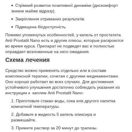
Стрімкий розвиток позитивної динаміки (дискомфорт
зникне майже відразу).
Закріплення отриманих результатів.
Підвищена біодоступність.
Помимо упомянутых особенностей, у капель от простатита
Anti Prostatit Nano есть и другие плюсы, которые раскроются
во время курса. Препарат не подведет вас и полностью
оправдает возложенные на него ожидания.
Схема лечения
Средство можно применять отдельно или в составе
комплексной терапии, сочетая с другими медикаментами.
Оно хорошо работает во всех случаях. Для достижения
устойчивого улучшения достаточно соблюдать указания из
инструкции к каплям Anti Prostatit Nano:
Приготовьте стакан воды, сока или другого напитка
комнатной температуры.
Добавьте в жидкость 5 капель эликсира и
размешайте.
Примите раствор за 20 минут до трапезы.