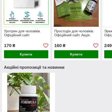
Уротрин для чоловіків.
Простодін для чоловіків.
Эрек
Офіційний сайт
Офіційний сайт. Акція.
Офіц
170
160
249
₴
₴
Купити
Купити
Акційні пропозиції та новинки