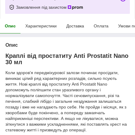
Замовлення під захистом
Опис
Характеристики
Доставка
Оплата
Умови п
Опис
Краплі від простатиту Anti Prostatit Nano
30 мл
Коли здоров'я передміхурової залози починає просідати,
виникає цілий ряд характерних розладів, сильно псують
життя. Нові краплі від простатиту Anti Prostatit Nano
допоможуть поліпшити стан уразливого органу і
нормалізувати самопочуття. Часті сечовипускання, різі та
печіння, слабкий лібідо і загальне нездужання залишаться
позаду і вже не нагадають про себе. Не пройде і місяця, як з
хворобами буде покінчено, а попереду замаячать
найприємніші перспективи. А якщо не лікуватися, можна
зіткнутися з важкими ускладненнями, які поставлять хрест на
статевому житті і призведуть до операції.