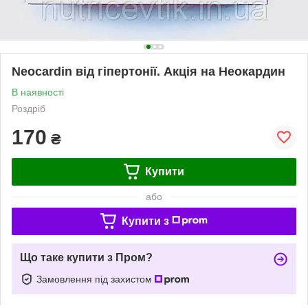
Neocardin від гіпертонії. Акція на Неокардин
В наявності
Роздріб
170
₴
Купити
або
Купити з
Що таке купити з Пром?
Замовлення під захистом