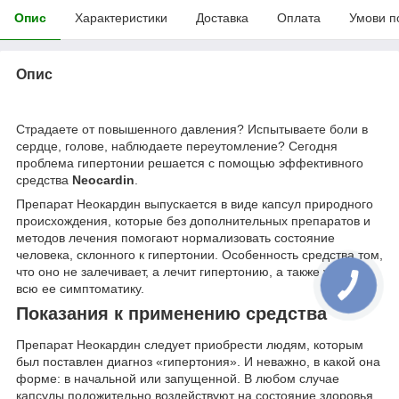
Опис
Характеристики
Доставка
Оплата
Умови п
Опис
Страдаете от повышенного давления? Испытываете боли в
сердце, голове, наблюдаете переутомление? Сегодня
проблема гипертонии решается с помощью эффективного
средства
Neocardin
.
Препарат Неокардин выпускается в виде капсул природного
происхождения, которые без дополнительных препаратов и
методов лечения помогают нормализовать состояние
человека, склонного к гипертонии. Особенность средства том,
что оно не залечивает, а лечит гипертонию, а также убирает
всю ее симптоматику.
Показания к применению средства
Препарат Неокардин следует приобрести людям, которым
был поставлен диагноз «гипертония». И неважно, в какой она
форме: в начальной или запущенной. В любом случае
капсулы положительно воздействуют на состояние здоровья.