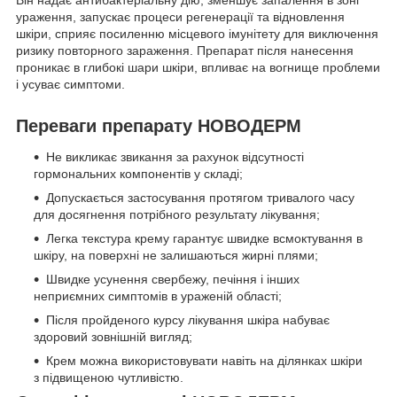
ураження, запускає процеси регенерації та відновлення
шкіри, сприяє посиленню місцевого імунітету для виключення
ризику повторного зараження. Препарат після нанесення
проникає в глибокі шари шкіри, впливає на вогнище проблеми
і усуває симптоми.
Переваги препарату НОВОДЕРМ
Не викликає звикання за рахунок відсутності
гормональних компонентів у складі;
Допускається застосування протягом тривалого часу
для досягнення потрібного результату лікування;
Легка текстура крему гарантує швидке всмоктування в
шкіру, на поверхні не залишаються жирні плями;
Швидке усунення свербежу, печіння і інших
неприємних симптомів в ураженій області;
Після пройденого курсу лікування шкіра набуває
здоровий зовнішній вигляд;
Крем можна використовувати навіть на ділянках шкіри
з підвищеною чутливістю.