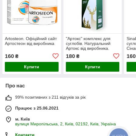
Artosteon. Офіційний сайт
"Артокс" комплекс для
Sina
Артостеон від виробника
суглобів. Натуральний
сугл
Артокс від виробника.
Сіна
Офіційний сайт.
Офіц
160
180
160
₴
₴
Купити
Купити
Про нас
99% позитивних з 211 відгуків за рік
Працює з 25.06.2021
м. Київ
вулиця Миропільська, 2, Київ, 02192, Київ, Україна
Контакти