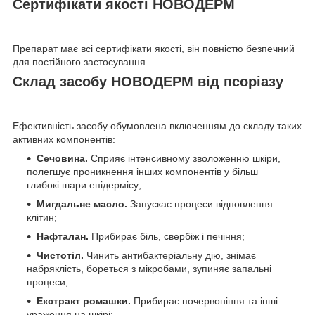
Сертифікати якості НОВОДЕРМ
Препарат має всі сертифікати якості, він повністю безпечний
для постійного застосування.
Склад засобу НОВОДЕРМ від псоріазу
Ефективність засобу обумовлена включенням до складу таких
активних компонентів:
Сечовина.
Сприяє інтенсивному зволоженню шкіри,
полегшує проникнення інших компонентів у більш
глибокі шари епідермісу;
Мигдальне масло.
Запускає процеси відновлення
клітин;
Нафталан.
Прибирає біль, свербіж і печіння;
Чистотіл.
Чинить антибактеріальну дію, знімає
набряклість, бореться з мікробами, зупиняє запальні
процеси;
Екстракт ромашки.
Прибирає почервоніння та інші
ураження на шкірі;