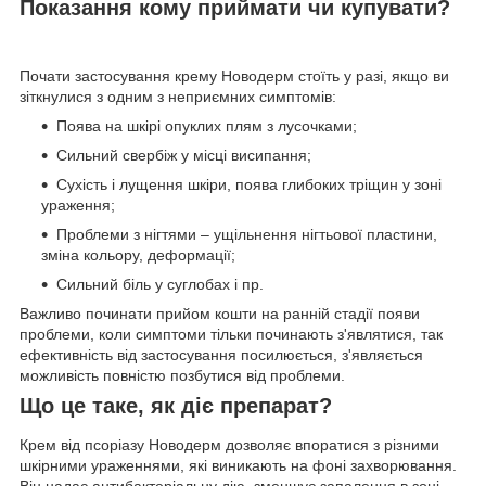
Показання кому приймати чи купувати?
Почати застосування крему Новодерм стоїть у разі, якщо ви
зіткнулися з одним з неприємних симптомів:
Поява на шкірі опуклих плям з лусочками;
Сильний свербіж у місці висипання;
Сухість і лущення шкіри, поява глибоких тріщин у зоні
ураження;
Проблеми з нігтями – ущільнення нігтьової пластини,
зміна кольору, деформації;
Сильний біль у суглобах і пр.
Важливо починати прийом кошти на ранній стадії появи
проблеми, коли симптоми тільки починають з'являтися, так
ефективність від застосування посилюється, з'являється
можливість повністю позбутися від проблеми.
Що це таке, як діє препарат?
Крем від псоріазу Новодерм дозволяє впоратися з різними
шкірними ураженнями, які виникають на фоні захворювання.
Він надає антибактеріальну дію, зменшує запалення в зоні