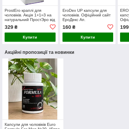
ProstEro краплі для
EroDex UP капсули для
ERO
чоловіків. Акція 1+1=3 на
чоловіків. Офіційний сайт
капс
натуральний ПростЭро від
ЕроДекс Ап.
Офіц
виробника.
Фор
329
160
199
₴
₴
Купити
Купити
Акційні пропозиції та новинки
Капсули для чоловіків Euro
Formula For Men №20, (Євро