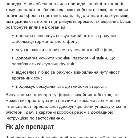
народів. У них об'єднана сила природи і новітні технології,
тому препарат позбавляє від всіх проблем в сексі, не маючи
побічних ефектів і протипоказань. Від стандартних збудників,
які підсилюють потяг і підтримують ерекцію, їх відрізняє більш
розгорнуте вплив на організм:
препарат підвищує сексуальний потяг за рахунок
стабілізації гормонального фону;
усуває ознаки вікових змін у сечостатевій сфері;
допомагає усунути хронічні патологічні зміни, що
ослабляють сексуальні функції;
відновлює лібідо за рахунок відновлення чутливості
ерогенних зон;
подовжує сексуальність до глибокої старості.
Випускається препарат у формі звичайних таблеток, які
можна використовувати за різними схемами залежно від
інтенсивності еректильної дисфункції. Вони упаковуються в
блістери і далі в картонні коробки разом з докладною
інструкцією по застосуванню.
Як діє препарат
Щоб відтворити ефект від прийому препарату «Селадон», в