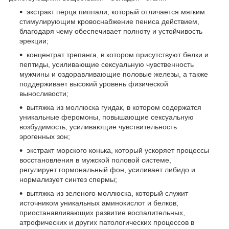
экстракт перца пиппали, который отличается мягким
стимулирующим кровоснабжение пениса действием,
благодаря чему обеспечивает полноту и устойчивость
эрекции;
концентрат трепанга, в котором присутствуют белки и
пептиды, усиливающие сексуальную чувственность
мужчины и оздоравливающие половые железы, а также
поддерживает высокий уровень физической
выносливости;
вытяжка из моллюска гуидак, в котором содержатся
уникальные феромоны, повышающие сексуальную
возбудимость, усиливающие чувствительность
эрогенных зон;
экстракт морского конька, который ускоряет процессы
восстановления в мужской половой системе,
регулирует гормональный фон, усиливает либидо и
нормализует синтез спермы;
вытяжка из зеленого моллюска, который служит
источником уникальных аминокислот и белков,
приостанавливающих развитие воспалительных,
атрофических и других патологических процессов в