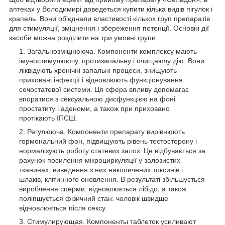
аптеках у Володимирі доведеться купити кілька видів пігулок і
крапель. Вони об'єднали властивості кількох груп препаратів
для стимуляції, зміцнення і збереження потенції. Основні дії
засоби можна розділити на три умовні групи:
Загальнозміцнююча. Компоненти комплексу мають
імуностимулюючу, протизапальну і очищаючу дію. Вони
ліквідують хронічні запальні процеси, знищують
приховані інфекції і відновлюють функціонування
сечостатевої системи. Ця сфера впливу допомагає
впоратися з сексуальною дисфункцією на фоні
простатиту і аденоми, а також при приховано
протікають ІПСШ.
Регулююча. Компоненти препарату вирівнюють
гормональний фон, підвищують рівень тестостерону і
нормалізують роботу статевих залоз. Це відбувається за
рахунок посилення мікроциркуляції у залозистих
тканинах, виведення з них накопичених токсинів і
шлаків, клітинного оновлення. В результаті збільшується
вироблення сперми, відновлюється лібідо, а також
поліпшується фізичний стан: чоловік швидше
відновлюється після сексу.
Стимулирующая. Компоненты таблеток усиливают