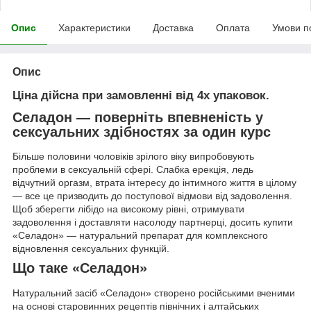
Опис
Характеристики
Доставка
Оплата
Умови п
Опис
Ціна дійсна при замовленні від 4х упаковок.
Селадон — поверніть впевненість у
сексуальних здібностях за один курс
Більше половини чоловіків зрілого віку випробовують
проблеми в сексуальній сфері. Слабка ерекція, ледь
відчутний оргазм, втрата інтересу до інтимного життя в цілому
— все це призводить до поступової відмови від задоволення.
Щоб зберегти лібідо на високому рівні, отримувати
задоволення і доставляти насолоду партнерці, досить купити
«Селадон» — натуральний препарат для комплексного
відновлення сексуальних функцій.
Що таке «Селадон»
Натуральний засіб «Селадон» створено російськими вченими
на основі старовинних рецептів північних і алтайських