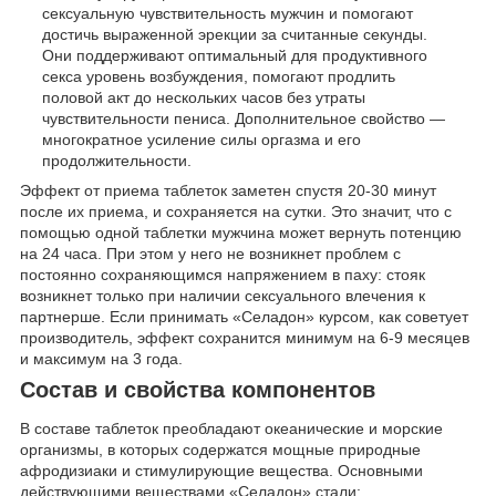
сексуальную чувствительность мужчин и помогают
достичь выраженной эрекции за считанные секунды.
Они поддерживают оптимальный для продуктивного
секса уровень возбуждения, помогают продлить
половой акт до нескольких часов без утраты
чувствительности пениса. Дополнительное свойство —
многократное усиление силы оргазма и его
продолжительности.
Эффект от приема таблеток заметен спустя 20-30 минут
после их приема, и сохраняется на сутки. Это значит, что с
помощью одной таблетки мужчина может вернуть потенцию
на 24 часа. При этом у него не возникнет проблем с
постоянно сохраняющимся напряжением в паху: стояк
возникнет только при наличии сексуального влечения к
партнерше. Если принимать «Селадон» курсом, как советует
производитель, эффект сохранится минимум на 6-9 месяцев
и максимум на 3 года.
Состав и свойства компонентов
В составе таблеток преобладают океанические и морские
организмы, в которых содержатся мощные природные
афродизиаки и стимулирующие вещества. Основными
действующими веществами «Селадон» стали: